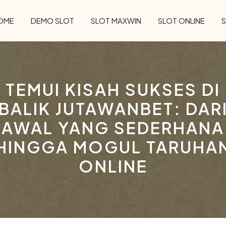
OME
DEMO SLOT
SLOT MAXWIN
SLOT ONLINE
TEMUI KISAH SUKSES DI
BALIK JUTAWANBET: DAR
AWAL YANG SEDERHANA
HINGGA MOGUL TARUHA
ONLINE