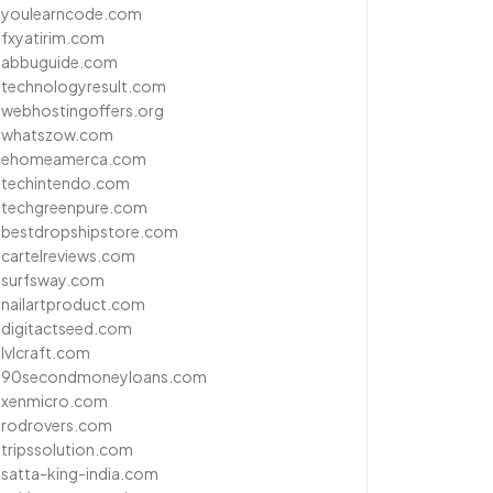
youlearncode.com
fxyatirim.com
abbuguide.com
technologyresult.com
webhostingoffers.org
whatszow.com
ehomeamerca.com
techintendo.com
techgreenpure.com
bestdropshipstore.com
cartelreviews.com
surfsway.com
nailartproduct.com
digitactseed.com
lvlcraft.com
90secondmoneyloans.com
xenmicro.com
rodrovers.com
tripssolution.com
satta-king-india.com