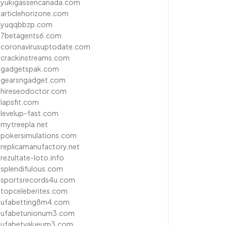
yukigassencanada.com
articlehorizone.com
yuqqbbzp.com
7betagents6.com
coronavirusuptodate.com
crackinstreams.com
gadgetspak.com
gearsngadget.com
hireseodoctor.com
lapsfit.com
levelup-fast.com
mytreepla.net
pokersimulations.com
replicamanufactory.net
rezultate-loto.info
splendifulous.com
sportsrecords4u.com
topceleberites.com
ufabetting8m4.com
ufabetunionum3.com
ufabetvalueum3.com