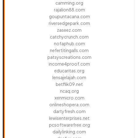
camming.org
rajalion88.com
goupuntacana.com
riversedgepark.com
zaseez.com
catchycrunch.com
nofaphub.com
nefertitingalls.com
patsyscreations.com
income4proof.com
educaritas.org
lensajelajah.com
betflik09.net
ncaq.org
xenmicro.com
onlineshopera.com
dartyfresh.com
lewisenterprises.net
pcsoftwarefree.org
dailylinking.com