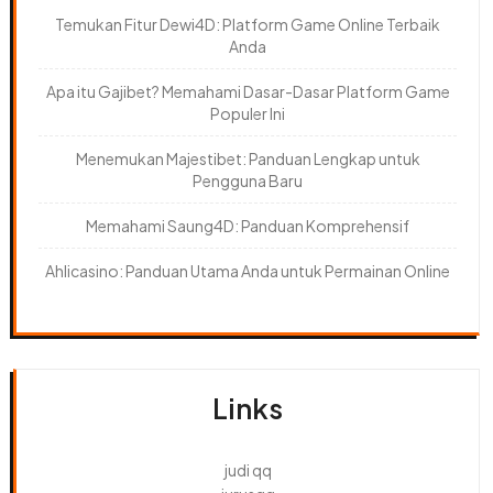
Temukan Fitur Dewi4D: Platform Game Online Terbaik
Anda
Apa itu Gajibet? Memahami Dasar-Dasar Platform Game
Populer Ini
Menemukan Majestibet: Panduan Lengkap untuk
Pengguna Baru
Memahami Saung4D: Panduan Komprehensif
Ahlicasino: Panduan Utama Anda untuk Permainan Online
Links
judi qq