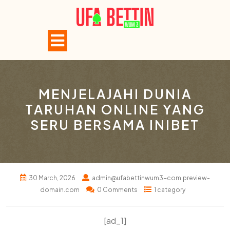
Skip
to
content
Open
Button
MENJELAJAHI DUNIA
TARUHAN ONLINE YANG
SERU BERSAMA INIBET
30 March, 2026
admin@ufabettinwum3-com.preview-
domain.com
0 Comments
1 category
[ad_1]