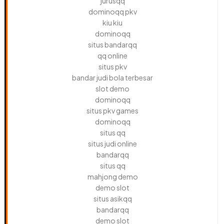
jurusqq
dominoqq pkv
kiu kiu
dominoqq
situs bandarqq
qq online
situs pkv
bandar judi bola terbesar
slot demo
dominoqq
situs pkv games
dominoqq
situs qq
situs judi online
bandarqq
situs qq
mahjong demo
demo slot
situs asikqq
bandarqq
demo slot