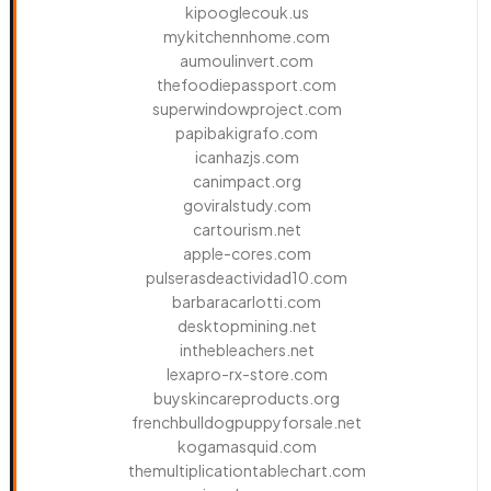
kipooglecouk.us
mykitchennhome.com
aumoulinvert.com
thefoodiepassport.com
superwindowproject.com
papibakigrafo.com
icanhazjs.com
canimpact.org
goviralstudy.com
cartourism.net
apple-cores.com
pulserasdeactividad10.com
barbaracarlotti.com
desktopmining.net
inthebleachers.net
lexapro-rx-store.com
buyskincareproducts.org
frenchbulldogpuppyforsale.net
kogamasquid.com
themultiplicationtablechart.com