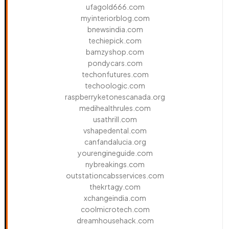
ufagold666.com
myinteriorblog.com
bnewsindia.com
techiepick.com
bamzyshop.com
pondycars.com
techonfutures.com
techoologic.com
raspberryketonescanada.org
medihealthrules.com
usathrill.com
vshapedental.com
canfandalucia.org
yourengineguide.com
nybreakings.com
outstationcabsservices.com
thekrtagy.com
xchangeindia.com
coolmicrotech.com
dreamhousehack.com