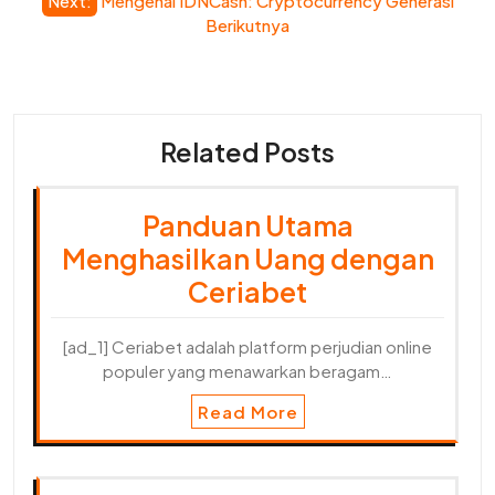
Next:
Mengenal IDNCash: Cryptocurrency Generasi
Berikutnya
Related Posts
Panduan Utama
Menghasilkan Uang dengan
Ceriabet
[ad_1] Ceriabet adalah platform perjudian online
populer yang menawarkan beragam…
Read More