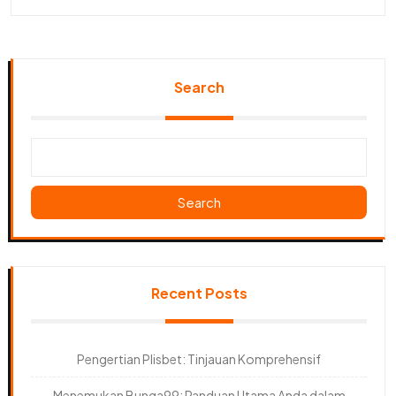
Search
Search
Recent Posts
Pengertian Plisbet: Tinjauan Komprehensif
Menemukan Bunga99: Panduan Utama Anda dalam