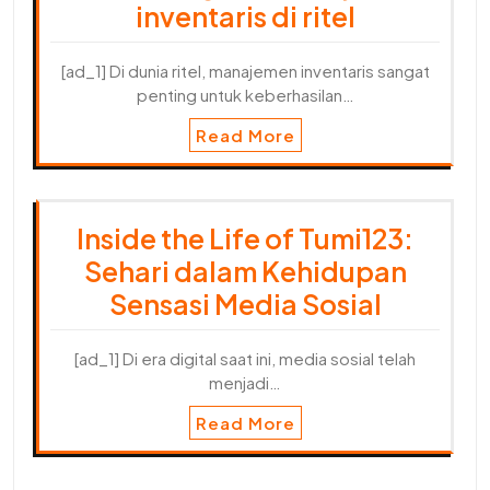
inventaris di ritel
[ad_1] Di dunia ritel, manajemen inventaris sangat
penting untuk keberhasilan…
Read More
Inside the Life of Tumi123:
Sehari dalam Kehidupan
Sensasi Media Sosial
[ad_1] Di era digital saat ini, media sosial telah
menjadi…
Read More