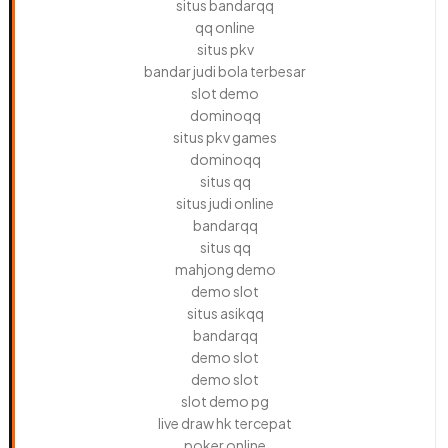
situs bandarqq
qq online
situs pkv
bandar judi bola terbesar
slot demo
dominoqq
situs pkv games
dominoqq
situs qq
situs judi online
bandarqq
situs qq
mahjong demo
demo slot
situs asikqq
bandarqq
demo slot
demo slot
slot demo pg
live draw hk tercepat
poker online