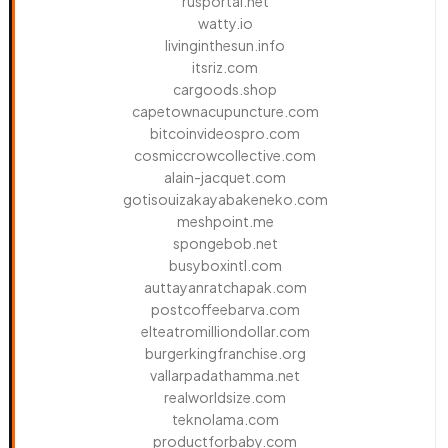
rusportal.net
watty.io
livinginthesun.info
itsriz.com
cargoods.shop
capetownacupuncture.com
bitcoinvideospro.com
cosmiccrowcollective.com
alain-jacquet.com
gotisouizakayabakeneko.com
meshpoint.me
spongebob.net
busyboxintl.com
auttayanratchapak.com
postcoffeebarva.com
elteatromilliondollar.com
burgerkingfranchise.org
vallarpadathamma.net
realworldsize.com
teknolama.com
productforbaby.com