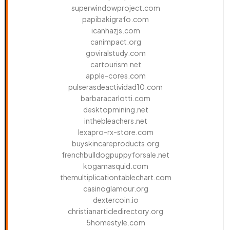
superwindowproject.com
papibakigrafo.com
icanhazjs.com
canimpact.org
goviralstudy.com
cartourism.net
apple-cores.com
pulserasdeactividad10.com
barbaracarlotti.com
desktopmining.net
inthebleachers.net
lexapro-rx-store.com
buyskincareproducts.org
frenchbulldogpuppyforsale.net
kogamasquid.com
themultiplicationtablechart.com
casinoglamour.org
dextercoin.io
christianarticledirectory.org
5homestyle.com