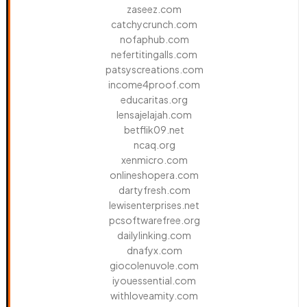
zaseez.com
catchycrunch.com
nofaphub.com
nefertitingalls.com
patsyscreations.com
income4proof.com
educaritas.org
lensajelajah.com
betflik09.net
ncaq.org
xenmicro.com
onlineshopera.com
dartyfresh.com
lewisenterprises.net
pcsoftwarefree.org
dailylinking.com
dnafyx.com
giocolenuvole.com
iyouessential.com
withloveamity.com