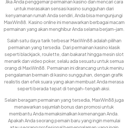
Jika Anda penggemar permainan kasino dan mencari cara
untuk merasakan sensasi kasino sungguhan dari
kenyamanan rumah Anda sendiri, Anda bisa mengunjungi
MaxWin88. Kasino online ini menawarkan berbagai macam
permainan yang akan menghibur Anda selama berjam-jam.
Salah satu daya tarik terbesar MaxWin88 adalah pilihan
permainan yang tersedia. Dari permainan kasino klasik
seperti blackjack, roulette, dan bakarat hingga mesin slot
menarik dan video poker, selalu ada sesuatu untuk semua
orang di MaxWin88. Permainan ini dirancang untuk meniru
pengalaman bermain di kasino sungguhan, dengan grafik
realistis dan efek suara yang akan membuat Anda merasa
seperti berada tepat di tengah-tengah aksi.
Selain beragam permainan yang tersedia, MaxWin88 juga
menawarkan sejumlah bonus dan promosi untuk
membantu Anda memaksimalkan kemenangan Anda.
Apakah Anda seorang pemain baru yang ingin memulai
atau seorang profesional berpengalaman yang ingin