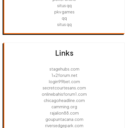
situs qq
pkv games
qq
situs qq
Links
stagehubs.com
1x2forum.net
login99bet.com
secretcourtesans.com
onlinebahisforum1.com
chicagoheadline.com
camming.org
rajalion88.com
goupuntacana.com
riversedgepark.com