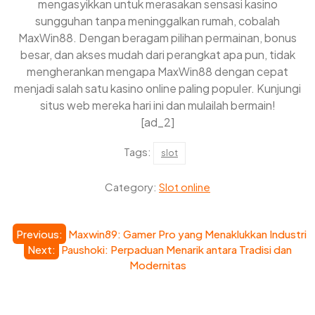
mengasyikkan untuk merasakan sensasi kasino
sungguhan tanpa meninggalkan rumah, cobalah
MaxWin88. Dengan beragam pilihan permainan, bonus
besar, dan akses mudah dari perangkat apa pun, tidak
mengherankan mengapa MaxWin88 dengan cepat
menjadi salah satu kasino online paling populer. Kunjungi
situs web mereka hari ini dan mulailah bermain!
[ad_2]
Tags:
slot
Category:
Slot online
Post
Previous:
Maxwin89: Gamer Pro yang Menaklukkan Industri
Next:
Paushoki: Perpaduan Menarik antara Tradisi dan
navigation
Modernitas