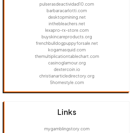
pulserasdeactividad10.com
barbaracarlotti.com
desktopmining.net
inthebleachers.net
lexapro-rx-store.com
buyskincareproducts.org
frenchbulldogpuppyforsale.net
kogamasquid.com
themultiplicationtablechart.com
casinoglamour.org
dextercoin.io
christianarticledirectory.org
5homestyle.com
Links
mygamblingstory.com