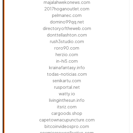
majalahwekonews.com
2017hoganoutlet.com
pelmanec.com
domino99qq.net
directoryoftheweb.com
donttellashton.com
rush3studio.com
roro90.com
herzio.com
in-hi5.com
krainafantasy.info
todas-noticias.com
senikartu.com
rusportal.net
watty.io
livinginthesun.info
itsriz.com
cargoods.shop
capetownacupuncture.com
bitcoinvideospro.com
cosmiccrowcollective.com