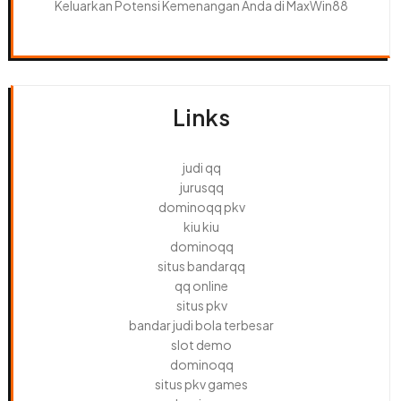
Keluarkan Potensi Kemenangan Anda di MaxWin88
Links
judi qq
jurusqq
dominoqq pkv
kiu kiu
dominoqq
situs bandarqq
qq online
situs pkv
bandar judi bola terbesar
slot demo
dominoqq
situs pkv games