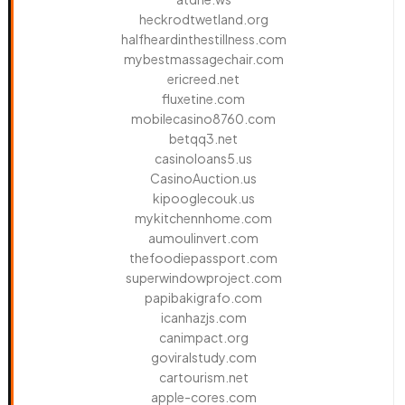
heckrodtwetland.org
halfheardinthestillness.com
mybestmassagechair.com
ericreed.net
fluxetine.com
mobilecasino8760.com
betqq3.net
casinoloans5.us
CasinoAuction.us
kipooglecouk.us
mykitchennhome.com
aumoulinvert.com
thefoodiepassport.com
superwindowproject.com
papibakigrafo.com
icanhazjs.com
canimpact.org
goviralstudy.com
cartourism.net
apple-cores.com