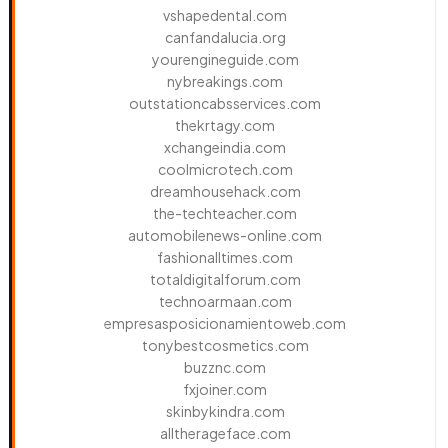
vshapedental.com
canfandalucia.org
yourengineguide.com
nybreakings.com
outstationcabsservices.com
thekrtagy.com
xchangeindia.com
coolmicrotech.com
dreamhousehack.com
the-techteacher.com
automobilenews-online.com
fashionalltimes.com
totaldigitalforum.com
technoarmaan.com
empresasposicionamientoweb.com
tonybestcosmetics.com
buzznc.com
fxjoiner.com
skinbykindra.com
alltherageface.com