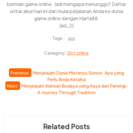
bermain game online. Jadi mengapa menunggu? Daftar
untuk akun hari ini dan mulai perjalanan Anda ke dunia
game online dengan Harta88.
[ad_2]
Tags:
slot
Category:
Slot online
Post
Previous:
Menjelajahi Dunia Misterius 5unsur: Apa yang
Perlu Anda Ketahui
navigation
Next:
Menjelajahi Warisan Budaya yang Kaya dari Panenjp:
A Journey Through Tradition
Related Posts