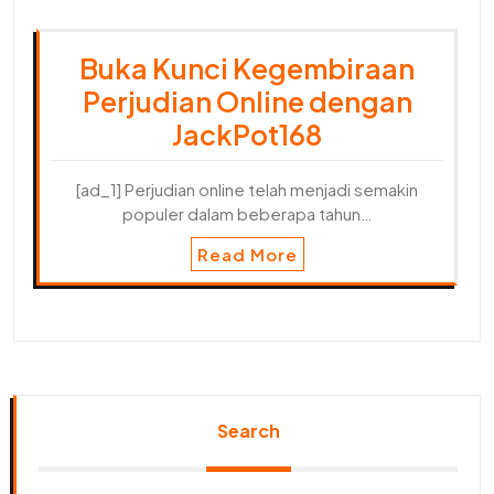
Buka Kunci Kegembiraan
Perjudian Online dengan
JackPot168
[ad_1] Perjudian online telah menjadi semakin
populer dalam beberapa tahun…
Read More
Search