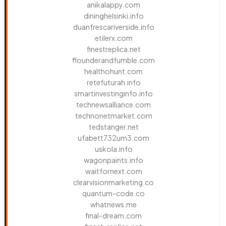
anikalappy.com
dininghelsinki.info
duanfrescariverside.info
etilerx.com
finestreplica.net
flounderandfumble.com
healthohunt.com
retefuturah.info
smartinvestinginfo.info
technewsalliance.com
technonetmarket.com
tedstanger.net
ufabett732um3.com
uskola.info
wagonpaints.info
waitfornext.com
clearvisionmarketing.co
quantum-code.co
whatnews.me
final-dream.com