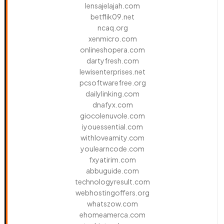
lensajelajah.com
betflik09.net
ncaq.org
xenmicro.com
onlineshopera.com
dartyfresh.com
lewisenterprises.net
pcsoftwarefree.org
dailylinking.com
dnafyx.com
giocolenuvole.com
iyouessential.com
withloveamity.com
youlearncode.com
fxyatirim.com
abbuguide.com
technologyresult.com
webhostingoffers.org
whatszow.com
ehomeamerca.com