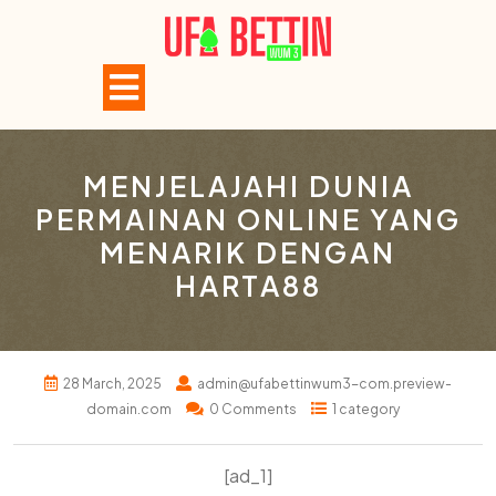
Skip
to
content
Open
Button
MENJELAJAHI DUNIA
PERMAINAN ONLINE YANG
MENARIK DENGAN
HARTA88
28 March, 2025
admin@ufabettinwum3-com.preview-
domain.com
0 Comments
1 category
[ad_1]