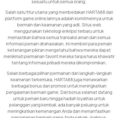
sesuatu untuk semua orang.
Salah satu fitur utama yang membedakan HARTA88 dari
platform game online lainnya adalah komitmennya untuk
bermain dan keamanan yang adil. Situs web
menggunakan teknologi enkripsi terbaru untuk
memastikan bahwa semua transaksi aman dan semua
informasi pemain dirahasiakan. Ini memberi para pemain
ketenangan pikiran mengetahui bahwa mereka dapat
menikmati permainan favorit mereka tanpa harus khawatir
tentang informasi pribadi mereka dikompromikan.
Selain berbagai pilihan permainan dan langkah-langkah
keamanan terkemuka, HARTA88 juga menawarkan
berbagai bonus dan promosi untuk meningkatkan
pengalaman bermain game. Dari bonus selamat datang
untuk pemain baru hingga hadiah loyalitas untuk
pelanggan yang kembali, ada banyak peluang untuk
meningkatkan kemenangan Anda dan memanfaatkan
pengalaman bermain game Anda sebaik -baiknya.