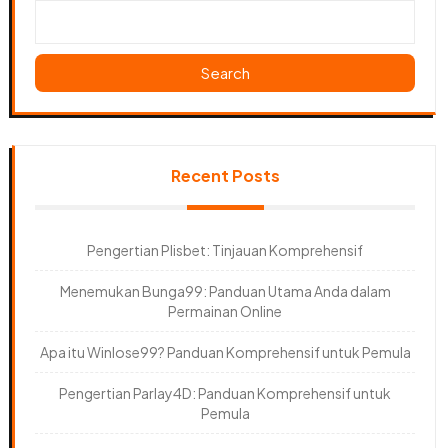
Search
Recent Posts
Pengertian Plisbet: Tinjauan Komprehensif
Menemukan Bunga99: Panduan Utama Anda dalam
Permainan Online
Apa itu Winlose99? Panduan Komprehensif untuk Pemula
Pengertian Parlay4D: Panduan Komprehensif untuk
Pemula