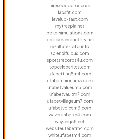
hireseodoctor.com
lapsfit.com
levelup-fast.com
mytreepla.net
pokersimulations.com
replicamanufactory.net
rezultate-loto.info
splendifulous.com
sportsrecords4u.com
topceleberites.com
ufabetting8m4.com
ufabetunionum3.com
ufabetvalueum3.com
ufabetvaultm7.com
ufabetvillageum7.com
ufabetvoicem3.com
waveufabetm4.com
wayang88.net
websiteufabetm4.com
whiteufabetm4.com