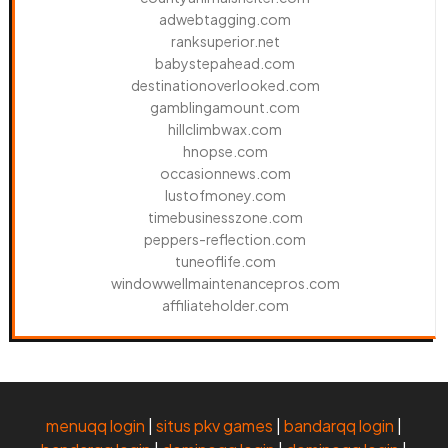
adwebtagging.com
ranksuperior.net
babystepahead.com
destinationoverlooked.com
gamblingamount.com
hillclimbwax.com
hnopse.com
occasionnews.com
lustofmoney.com
timebusinesszone.com
peppers-reflection.com
tuneoflife.com
windowwellmaintenancepros.com
affiliateholder.com
menuqq login
|
situs pkv games
|
bandarqq login
|