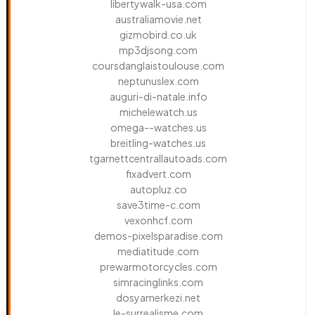
libertywalk-usa.com
australiamovie.net
gizmobird.co.uk
mp3djsong.com
coursdanglaistoulouse.com
neptunuslex.com
auguri-di-natale.info
michelewatch.us
omega--watches.us
breitling-watches.us
tgarnettcentrallautoads.com
fixadvert.com
autopluz.co
save3time-c.com
vexonhcf.com
demos-pixelsparadise.com
mediatitude.com
prewarmotorcycles.com
simracinglinks.com
dosyamerkezi.net
le-surrealisme.com