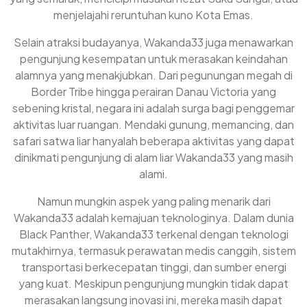
menjelajahi reruntuhan kuno Kota Emas.
Selain atraksi budayanya, Wakanda33 juga menawarkan
pengunjung kesempatan untuk merasakan keindahan
alamnya yang menakjubkan. Dari pegunungan megah di
Border Tribe hingga perairan Danau Victoria yang
sebening kristal, negara ini adalah surga bagi penggemar
aktivitas luar ruangan. Mendaki gunung, memancing, dan
safari satwa liar hanyalah beberapa aktivitas yang dapat
dinikmati pengunjung di alam liar Wakanda33 yang masih
alami.
Namun mungkin aspek yang paling menarik dari
Wakanda33 adalah kemajuan teknologinya. Dalam dunia
Black Panther, Wakanda33 terkenal dengan teknologi
mutakhirnya, termasuk perawatan medis canggih, sistem
transportasi berkecepatan tinggi, dan sumber energi
yang kuat. Meskipun pengunjung mungkin tidak dapat
merasakan langsung inovasi ini, mereka masih dapat