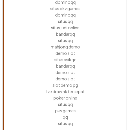
dominoqq
situs pkv games
dominoqq
situs qq
situs judi online
bandarqq
situs qq
mahjong demo
demo slot
situs asikqq
bandarqq
demo slot
demo slot
slot demo pg
live draw hk tercepat
poker online
situs qq
pkv games
qq
situs qq