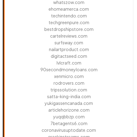
whatszow.com
ehomeamerca.com
techintendo.com
techgreenpure.com
bestdropshipstore.com
cartelreviews.com
surfsway.com
nailartproduct.com
digitactseed.com
lvlcraft.com
90secondmoneyloans.com
xenmicro.com
rodrovers.com
tripssolution.com
satta-king-india.com
yukigassencanada.com
articlehorizone.com
yuqqbbzp.com
7betagents6.com
coronavirusuptodate.com
crackinstreams.com