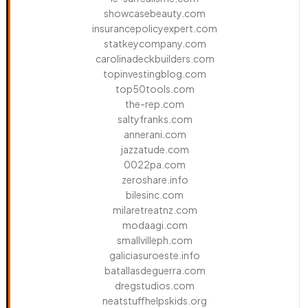
showcasebeauty.com
insurancepolicyexpert.com
statkeycompany.com
carolinadeckbuilders.com
topinvestingblog.com
top50tools.com
the-rep.com
saltyfranks.com
annerani.com
jazzatude.com
0022pa.com
zeroshare.info
bilesinc.com
milaretreatnz.com
modaagi.com
smallvilleph.com
galiciasuroeste.info
batallasdeguerra.com
dregstudios.com
neatstuffhelpskids.org