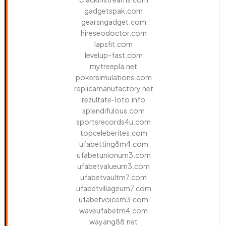
gadgetspak.com
gearsngadget.com
hireseodoctor.com
lapsfit.com
levelup-fast.com
mytreepla.net
pokersimulations.com
replicamanufactory.net
rezultate-loto.info
splendifulous.com
sportsrecords4u.com
topceleberites.com
ufabetting8m4.com
ufabetunionum3.com
ufabetvalueum3.com
ufabetvaultm7.com
ufabetvillageum7.com
ufabetvoicem3.com
waveufabetm4.com
wayang88.net