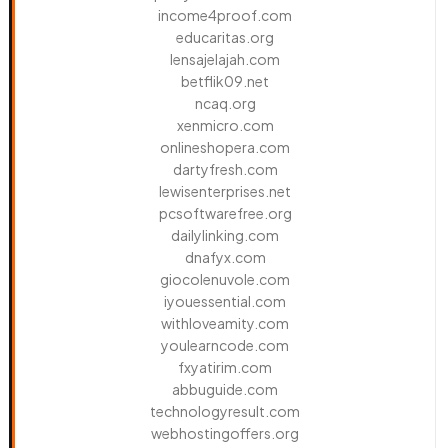
income4proof.com
educaritas.org
lensajelajah.com
betflik09.net
ncaq.org
xenmicro.com
onlineshopera.com
dartyfresh.com
lewisenterprises.net
pcsoftwarefree.org
dailylinking.com
dnafyx.com
giocolenuvole.com
iyouessential.com
withloveamity.com
youlearncode.com
fxyatirim.com
abbuguide.com
technologyresult.com
webhostingoffers.org