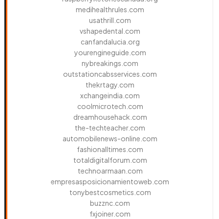
medihealthrules.com
usathrill.com
vshapedental.com
canfandalucia.org
yourengineguide.com
nybreakings.com
outstationcabsservices.com
thekrtagy.com
xchangeindia.com
coolmicrotech.com
dreamhousehack.com
the-techteacher.com
automobilenews-online.com
fashionalltimes.com
totaldigitalforum.com
technoarmaan.com
empresasposicionamientoweb.com
tonybestcosmetics.com
buzznc.com
fxjoiner.com