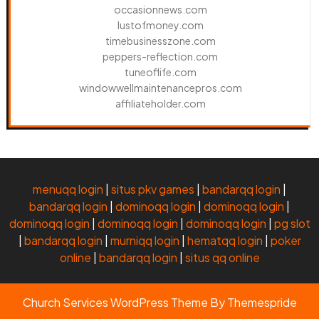
occasionnews.com
lustofmoney.com
timebusinesszone.com
peppers-reflection.com
tuneoflife.com
windowwellmaintenancepros.com
affiliateholder.com
menuqq login
|
situs pkv games
|
bandarqq login
|
bandarqq login
|
dominoqq login
|
dominoqq login
|
dominoqq login
|
dominoqq login
|
dominoqq login
|
pg slot
|
bandarqq login
|
murniqq login
|
hematqq login
|
poker
online
|
bandarqq login
|
situs qq online
Church Services WordPress Theme
By Themespride