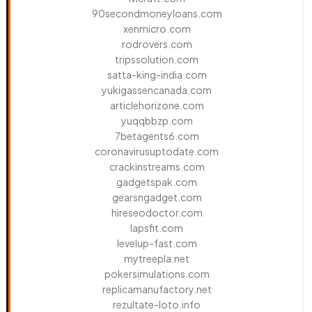
90secondmoneyloans.com
xenmicro.com
rodrovers.com
tripssolution.com
satta-king-india.com
yukigassencanada.com
articlehorizone.com
yuqqbbzp.com
7betagents6.com
coronavirusuptodate.com
crackinstreams.com
gadgetspak.com
gearsngadget.com
hireseodoctor.com
lapsfit.com
levelup-fast.com
mytreepla.net
pokersimulations.com
replicamanufactory.net
rezultate-loto.info