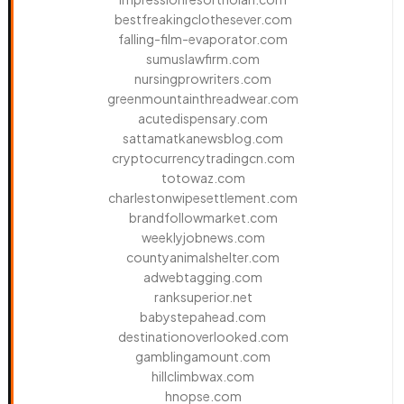
bestfreakingclothesever.com
falling-film-evaporator.com
sumuslawfirm.com
nursingprowriters.com
greenmountainthreadwear.com
acutedispensary.com
sattamatkanewsblog.com
cryptocurrencytradingcn.com
totowaz.com
charlestonwipesettlement.com
brandfollowmarket.com
weeklyjobnews.com
countyanimalshelter.com
adwebtagging.com
ranksuperior.net
babystepahead.com
destinationoverlooked.com
gamblingamount.com
hillclimbwax.com
hnopse.com