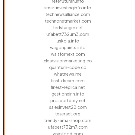
retefuturah.info
smartinvestinginfo.info
technewsalliance.com
technonetmarket.com
tedstanger.net
ufabett732um3.com
uskola.info
wagonpaints.info
waitfornext.com
clearvisionmarketing.co
quantum-code.co
whatnews.me
final-dream.com
finest-replica.net
gestioneinh.info
prosportdaily.net
salesinvest22.com
teseract.org
trendy-ama-shop.com
ufabett732m7.com
visiofood.com