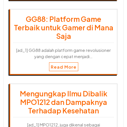
GG88: Platform Game
Terbaik untuk Gamer di Mana
Saja
[ad_1] GG88 adalah platform game revolusioner
yang dengan cepat menjadi…
Read More
Mengungkap Ilmu Dibalik
MPO1212 dan Dampaknya
Terhadap Kesehatan
[ad_1] MPO1212, juga dikenal sebagai