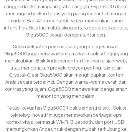
canggih dan kemampuan grafis canggih, Giga5000 dapat
menangani bahkan tugas yang paling menuntut dengan
mudah. Baik Anda mengedit video, memainkan game
intensif grafik, atau multitasking antara beberapa aplikasi,
Giga5000 sesuai dengan tantangan.
Selain kekuatan pemrosesan yang mengesankan,
Giga5000 juga menawarkan tampilan resolusi tinggi yang
menakjubkan. Baik Anda menonton film, menjelajahi web,
atau mengerjakan proyek-proyek penting, tampilan
Crystal-Clear Giga5000 akan menghidupkan konten
Anda secara terperinci. Dengan warna -warna cerah dan
kontras yang tajam, Giga5000 menawarkan pengalaman
menonton yang mendalam.
Tetapi kekuatan Giga5000 tidak berhenti di situ. Solusi
teknologi inovatif ini juga menawarkan berbagai opsi
konektivitas, termasuk Wi-Fi, Bluetooth, dan port USB,
memungkinkan Anda untuk dengan mudah terhubung ke