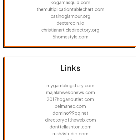
kogamasquid.com
themultiplicationtablechart.com
casinoglamour.org
dextercoin.io
christianarticledirectory.org
5homestyle.com
Links
mygamblingstory.com
majalahwekonews.com
2017hoganoutlet.com
pelmanec.com
domino99qq.net
directoryoftheweb.com
donttellashton.com
rush3studio.com