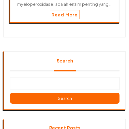
myeloperoxidase, adalah enzim penting yang…
Read More
Search
Search
Recent Posts