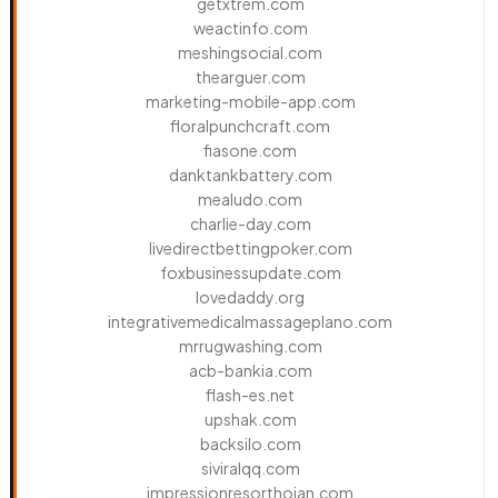
getxtrem.com
weactinfo.com
meshingsocial.com
thearguer.com
marketing-mobile-app.com
floralpunchcraft.com
fiasone.com
danktankbattery.com
mealudo.com
charlie-day.com
livedirectbettingpoker.com
foxbusinessupdate.com
lovedaddy.org
integrativemedicalmassageplano.com
mrrugwashing.com
acb-bankia.com
flash-es.net
upshak.com
backsilo.com
siviralqq.com
impressionresorthoian.com