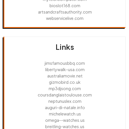
bioslot168.com
artsandcraftsauthority.com
webservicelive.com
Links
jimsfamousbbq.com
libertywalk-usa.com
australiamovie.net
gizmobird.co.uk
mp3djsong.com
coursdanglaistoulouse.com
neptunuslex.com
auguri-di-natale.info
michelewatch.us
omega--watches.us
breitling-watches.us