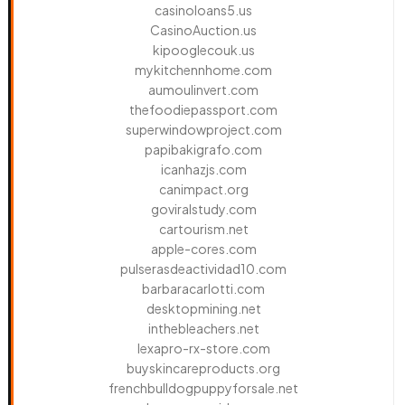
casinoloans5.us
CasinoAuction.us
kipooglecouk.us
mykitchennhome.com
aumoulinvert.com
thefoodiepassport.com
superwindowproject.com
papibakigrafo.com
icanhazjs.com
canimpact.org
goviralstudy.com
cartourism.net
apple-cores.com
pulserasdeactividad10.com
barbaracarlotti.com
desktopmining.net
inthebleachers.net
lexapro-rx-store.com
buyskincareproducts.org
frenchbulldogpuppyforsale.net