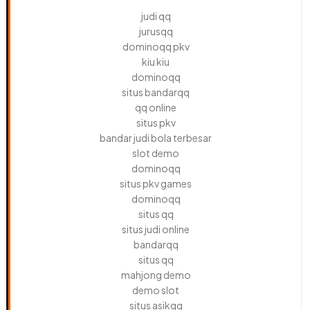
judi qq
jurusqq
dominoqq pkv
kiu kiu
dominoqq
situs bandarqq
qq online
situs pkv
bandar judi bola terbesar
slot demo
dominoqq
situs pkv games
dominoqq
situs qq
situs judi online
bandarqq
situs qq
mahjong demo
demo slot
situs asikqq