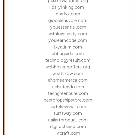
pcsoftwarefree.org
dailylinking.com
dnafyx.com
giocolenuvole.com
iyouessential.com
withloveamity.com
youlearncode.com
fxyatirim.com
abbuguide.com
technologyresult.com
webhostingoffers.org
whatszow.com
ehomeamerca.com
techintendo.com
techgreenpure.com
bestdropshipstore.com
cartelreviews.com
surfsway.com
nailartproduct.com
digitactseed.com
lvlcraft.com