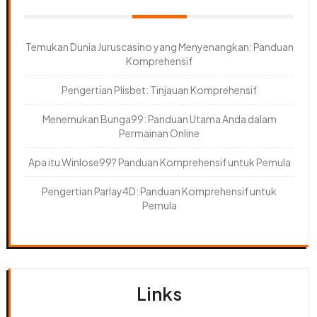
Temukan Dunia Juruscasino yang Menyenangkan: Panduan
Komprehensif
Pengertian Plisbet: Tinjauan Komprehensif
Menemukan Bunga99: Panduan Utama Anda dalam
Permainan Online
Apa itu Winlose99? Panduan Komprehensif untuk Pemula
Pengertian Parlay4D: Panduan Komprehensif untuk
Pemula
Links