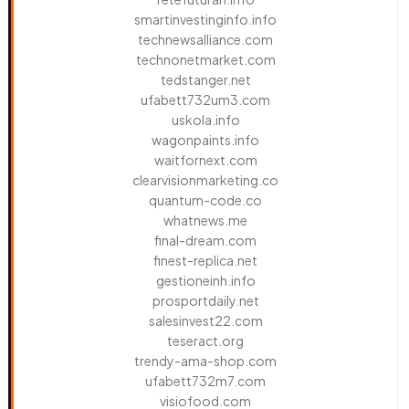
smartinvestinginfo.info
technewsalliance.com
technonetmarket.com
tedstanger.net
ufabett732um3.com
uskola.info
wagonpaints.info
waitfornext.com
clearvisionmarketing.co
quantum-code.co
whatnews.me
final-dream.com
finest-replica.net
gestioneinh.info
prosportdaily.net
salesinvest22.com
teseract.org
trendy-ama-shop.com
ufabett732m7.com
visiofood.com