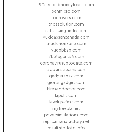
90secondmoneyloans.com
xenmicro.com
rodrovers.com
tripssolution.com
satta-king-india.com
yukigassencanada.com
articlehorizone.com
yuqqbbzp.com
7betagents6.com
coronavirusuptodate.com
crackinstreams.com
gadgetspak.com
gearsngadget.com
hireseodoctor.com
lapsfit.com
levelup-fast.com
mytreepla.net
pokersimulations.com
replicamanufactory.net
rezultate-loto.info