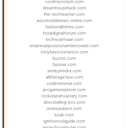
coolmicrotech.com
dreamhousehack.com
the-techteacher.com
automobilenews-online.com
fashionalltimes.com
totaldigitalforum.com
technoarmaan.com
empresasposicionamientoweb.com
tonybestcosmetics.com
buzznc.com
fxjoiner.com
skinbykindra.com
alltherageface.com
codenational.com
progameexplorer.com
rockislandroastery.com
directselling-pro.com
revenuealarm.com
lurab.com
ignitioncoilguide.com
mytechcomputer.com