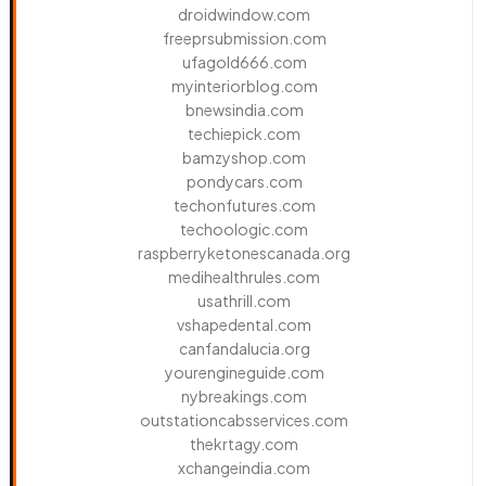
droidwindow.com
freeprsubmission.com
ufagold666.com
myinteriorblog.com
bnewsindia.com
techiepick.com
bamzyshop.com
pondycars.com
techonfutures.com
techoologic.com
raspberryketonescanada.org
medihealthrules.com
usathrill.com
vshapedental.com
canfandalucia.org
yourengineguide.com
nybreakings.com
outstationcabsservices.com
thekrtagy.com
xchangeindia.com