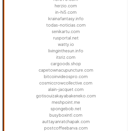
herzio.com
in-hi5.com
krainafantasy.info
todas-noticias.com
senikartu.com
rusportal.net
watty.io
livinginthesun.info
itsriz.com
cargoods.shop
capetownacupuncture.com
bitcoinvideospro.com
cosmiccrowcollective.com
alain-jacquet.com
gotisouizakayabakeneko.com
meshpoint.me
spongebob.net
busyboxintl.com
auttayanratchapak.com
postcoffeebarva.com