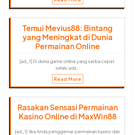
Temui Mevius88: Bintang
yang Meningkat di Dunia
Permainan Online
[ad_1] Di dunia game online yang serba cepat,
selalu ada…
Read More
Rasakan Sensasi Permainan
Kasino Online di MaxWin88
[ad_1] Jika Anda penggemar permainan kasino dan