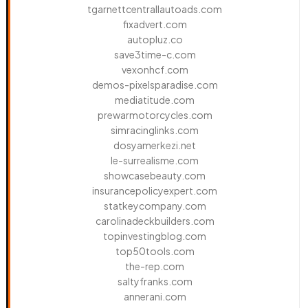
tgarnettcentrallautoads.com
fixadvert.com
autopluz.co
save3time-c.com
vexonhcf.com
demos-pixelsparadise.com
mediatitude.com
prewarmotorcycles.com
simracinglinks.com
dosyamerkezi.net
le-surrealisme.com
showcasebeauty.com
insurancepolicyexpert.com
statkeycompany.com
carolinadeckbuilders.com
topinvestingblog.com
top50tools.com
the-rep.com
saltyfranks.com
annerani.com