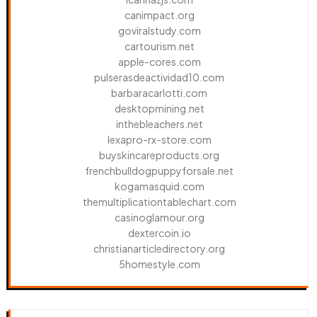
canimpact.org
goviralstudy.com
cartourism.net
apple-cores.com
pulserasdeactividad10.com
barbaracarlotti.com
desktopmining.net
inthebleachers.net
lexapro-rx-store.com
buyskincareproducts.org
frenchbulldogpuppyforsale.net
kogamasquid.com
themultiplicationtablechart.com
casinoglamour.org
dextercoin.io
christianarticledirectory.org
5homestyle.com