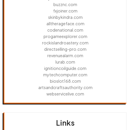
buzznc.com
fxjoiner.com
skinbykindra.com
alltherageface.com
codenational.com
progameexplorer.com
rockislandroastery.com
directselling-pro.com
revenuealarm.com
lurab.com
ignitioncoilguide.com
mytechcomputer.com
bioslot168.com
artsandcraftsauthority.com
webservicelive.com
Links