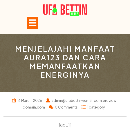
Skip
to
content
Open
Button
MENJELAJAHI MANFAAT
AURA123 DAN CARA
MEMANFAATKAN
ENERGINYA
16 March, 2026
admin@ufabettinwum3-com.preview-
domain.com
0 Comments
1 category
[ad_1]