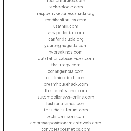
techonfutures.com
techoologic.com
raspberryketonescanada.org
medihealthrules.com
usathrill.com
vshapedental.com
canfandalucia.org
yourengineguide.com
nybreakings.com
outstationcabsservices.com
thekrtagy.com
xchangeindia.com
coolmicrotech.com
dreamhousehack.com
the-techteacher.com
automobilenews-online.com
fashionalltimes.com
totaldigitalforum.com
technoarmaan.com
empresasposicionamientoweb.com
tonybestcosmetics.com