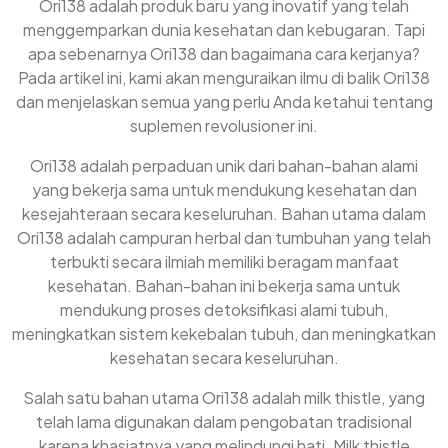
Ori138 adalah produk baru yang inovatif yang telah
menggemparkan dunia kesehatan dan kebugaran. Tapi
apa sebenarnya Ori138 dan bagaimana cara kerjanya?
Pada artikel ini, kami akan menguraikan ilmu di balik Ori138
dan menjelaskan semua yang perlu Anda ketahui tentang
suplemen revolusioner ini.
Ori138 adalah perpaduan unik dari bahan-bahan alami
yang bekerja sama untuk mendukung kesehatan dan
kesejahteraan secara keseluruhan. Bahan utama dalam
Ori138 adalah campuran herbal dan tumbuhan yang telah
terbukti secara ilmiah memiliki beragam manfaat
kesehatan. Bahan-bahan ini bekerja sama untuk
mendukung proses detoksifikasi alami tubuh,
meningkatkan sistem kekebalan tubuh, dan meningkatkan
kesehatan secara keseluruhan.
Salah satu bahan utama Ori138 adalah milk thistle, yang
telah lama digunakan dalam pengobatan tradisional
karena khasiatnya yang melindungi hati. Milk thistle