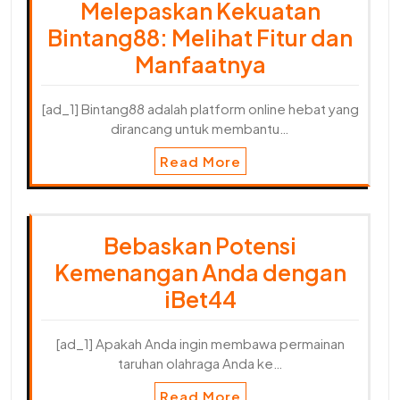
Melepaskan Kekuatan
Bintang88: Melihat Fitur dan
Manfaatnya
[ad_1] Bintang88 adalah platform online hebat yang
dirancang untuk membantu…
Read More
Bebaskan Potensi
Kemenangan Anda dengan
iBet44
[ad_1] Apakah Anda ingin membawa permainan
taruhan olahraga Anda ke…
Read More