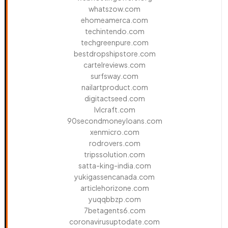
whatszow.com
ehomeamerca.com
techintendo.com
techgreenpure.com
bestdropshipstore.com
cartelreviews.com
surfsway.com
nailartproduct.com
digitactseed.com
lvlcraft.com
90secondmoneyloans.com
xenmicro.com
rodrovers.com
tripssolution.com
satta-king-india.com
yukigassencanada.com
articlehorizone.com
yuqqbbzp.com
7betagents6.com
coronavirusuptodate.com