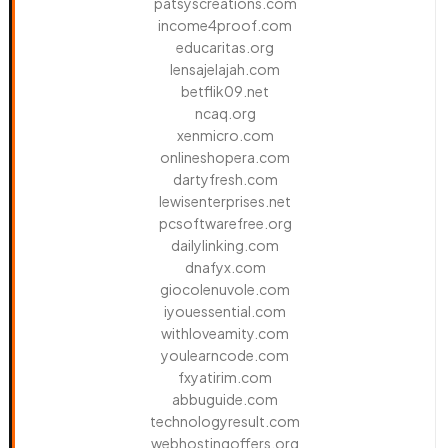
patsyscreations.com
income4proof.com
educaritas.org
lensajelajah.com
betflik09.net
ncaq.org
xenmicro.com
onlineshopera.com
dartyfresh.com
lewisenterprises.net
pcsoftwarefree.org
dailylinking.com
dnafyx.com
giocolenuvole.com
iyouessential.com
withloveamity.com
youlearncode.com
fxyatirim.com
abbuguide.com
technologyresult.com
webhostingoffers.org