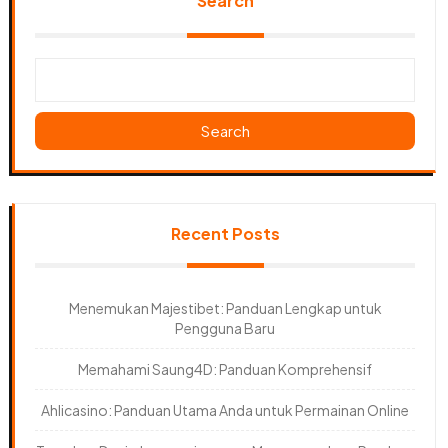
Search
Search
Recent Posts
Menemukan Majestibet: Panduan Lengkap untuk
Pengguna Baru
Memahami Saung4D: Panduan Komprehensif
Ahlicasino: Panduan Utama Anda untuk Permainan Online