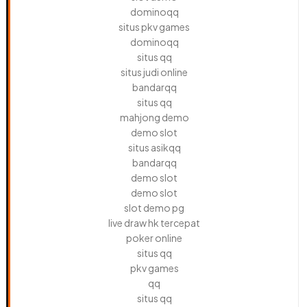
dominoqq
situs pkv games
dominoqq
situs qq
situs judi online
bandarqq
situs qq
mahjong demo
demo slot
situs asikqq
bandarqq
demo slot
demo slot
slot demo pg
live draw hk tercepat
poker online
situs qq
pkv games
qq
situs qq