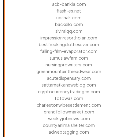
acb-bankia.com
flash-es.net
upshak.com
backsilo.com
siviralqq.com
impressionresorthoian.com
bestfreakingclothesever.com
falling-film-evaporator.com
sumuslawfirm.com
nursingprowriters.com
greenmountainthreadwear.com
acutedispensary.com
sattamatkanewsblog.com
cryptocurrencytradingcn.com
totowaz.com
charlestonwipesettlement.com
brandfollowmarket.com
weeklyjobnews.com
countyanimalshelter.com
adwebtagging.com