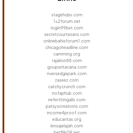
stagehubs.com
1x2forum.net
login99bet.com
secretcourtesans.com
onlinebahisforum1.com
chicagoheadline.com
camming.org
rajalion88.com
goupuntacana.com
riversedgepark.com
zaseez.com
catchycrunch.com
nofaphub.com
nefertitingalls.com
patsyscreations.com
income4proof.com
educaritas.org
lensajelajah.com
betflik09.net