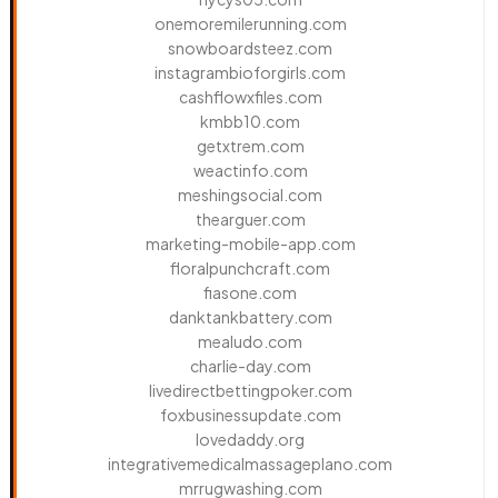
onemoremilerunning.com
snowboardsteez.com
instagrambioforgirls.com
cashflowxfiles.com
kmbb10.com
getxtrem.com
weactinfo.com
meshingsocial.com
thearguer.com
marketing-mobile-app.com
floralpunchcraft.com
fiasone.com
danktankbattery.com
mealudo.com
charlie-day.com
livedirectbettingpoker.com
foxbusinessupdate.com
lovedaddy.org
integrativemedicalmassageplano.com
mrrugwashing.com