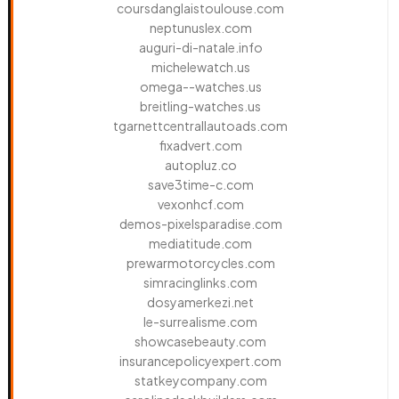
coursdanglaistoulouse.com
neptunuslex.com
auguri-di-natale.info
michelewatch.us
omega--watches.us
breitling-watches.us
tgarnettcentrallautoads.com
fixadvert.com
autopluz.co
save3time-c.com
vexonhcf.com
demos-pixelsparadise.com
mediatitude.com
prewarmotorcycles.com
simracinglinks.com
dosyamerkezi.net
le-surrealisme.com
showcasebeauty.com
insurancepolicyexpert.com
statkeycompany.com