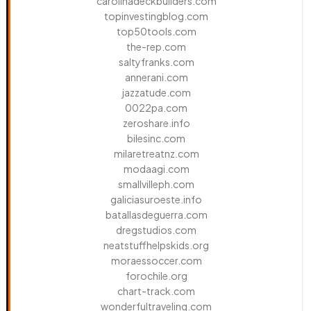
carolinadeckbuilders.com
topinvestingblog.com
top50tools.com
the-rep.com
saltyfranks.com
annerani.com
jazzatude.com
0022pa.com
zeroshare.info
bilesinc.com
milaretreatnz.com
modaagi.com
smallvilleph.com
galiciasuroeste.info
batallasdeguerra.com
dregstudios.com
neatstuffhelpskids.org
moraessoccer.com
forochile.org
chart-track.com
wonderfultraveling.com