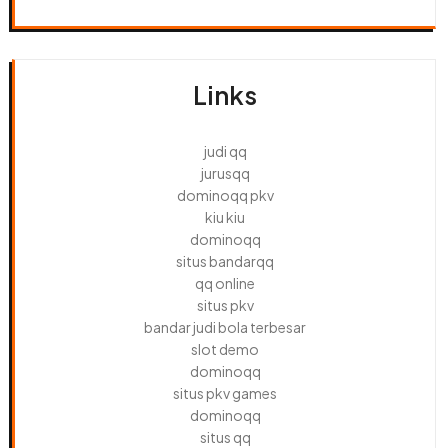
Links
judi qq
jurusqq
dominoqq pkv
kiu kiu
dominoqq
situs bandarqq
qq online
situs pkv
bandar judi bola terbesar
slot demo
dominoqq
situs pkv games
dominoqq
situs qq