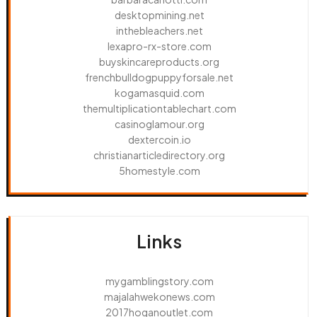
desktopmining.net
inthebleachers.net
lexapro-rx-store.com
buyskincareproducts.org
frenchbulldogpuppyforsale.net
kogamasquid.com
themultiplicationtablechart.com
casinoglamour.org
dextercoin.io
christianarticledirectory.org
5homestyle.com
Links
mygamblingstory.com
majalahwekonews.com
2017hoganoutlet.com