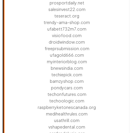
prosportdaily.net
salesinvest22.com
teseract.org
trendy-ama-shop.com
ufabett732m7.com
visiofood.com
droidwindow.com
freeprsubmission.com
ufagold666.com
myinteriorblog.com
bnewsindia.com
techiepick.com
bamzyshop.com
pondycars.com
techonfutures.com
techoologic.com
raspberryketonescanada.org
medihealthrules.com
usathrill.com
vshapedental.com