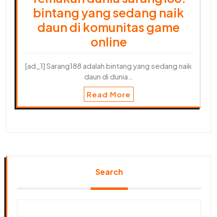
bintang yang sedang naik
daun di komunitas game
online
[ad_1] Sarang188 adalah bintang yang sedang naik
daun di dunia…
Read More
Search