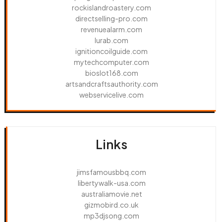
rockislandroastery.com
directselling-pro.com
revenuealarm.com
lurab.com
ignitioncoilguide.com
mytechcomputer.com
bioslot168.com
artsandcraftsauthority.com
webservicelive.com
Links
jimsfamousbbq.com
libertywalk-usa.com
australiamovie.net
gizmobird.co.uk
mp3djsong.com