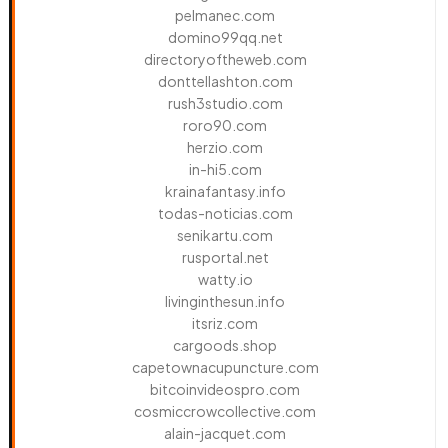
pelmanec.com
domino99qq.net
directoryoftheweb.com
donttellashton.com
rush3studio.com
roro90.com
herzio.com
in-hi5.com
krainafantasy.info
todas-noticias.com
senikartu.com
rusportal.net
watty.io
livinginthesun.info
itsriz.com
cargoods.shop
capetownacupuncture.com
bitcoinvideospro.com
cosmiccrowcollective.com
alain-jacquet.com