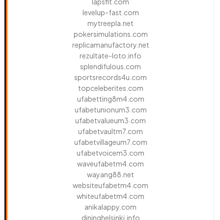
lapsfit.com
levelup-fast.com
mytreepla.net
pokersimulations.com
replicamanufactory.net
rezultate-loto.info
splendifulous.com
sportsrecords4u.com
topceleberites.com
ufabetting8m4.com
ufabetunionum3.com
ufabetvalueum3.com
ufabetvaultm7.com
ufabetvillageum7.com
ufabetvoicem3.com
waveufabetm4.com
wayang88.net
websiteufabetm4.com
whiteufabetm4.com
anikalappy.com
dininghelsinki.info