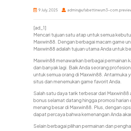
9 July, 2025
admin@ufabettinwum3-com.previ
[ad_1]
Mencari tujuan satu atap untuk semua kebutuha
Maxwin88. Dengan berbagai macam game untuk
Maxwin88 adalah tujuan utama Anda untuk b
Maxwin88 menawarkan berbagai permainan kasin
dan banyak lagi. Baik Anda seorang profesio
untuk semua orang di Maxwin88. Antarmuka 
situs dan menemukan game favorit Anda.
Salah satu daya tarik terbesar dari Maxwin88
bonus selamat datang hingga promosi harian d
menang besar di Maxwin88. Plus, dengan op
dapat percaya bahwa kemenangan Anda akan
Selain berbagai pilihan permainan dan peng