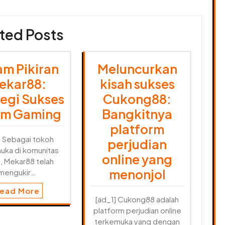
ted Posts
am Pikiran
Meluncurkan
ekar88:
kisah sukses
tegi Sukses
Cukong88:
am Gaming
Bangkitnya
platform
] Sebagai tokoh
perjudian
uka di komunitas
online yang
 Mekar88 telah
menonjol
mengukir…
ead More
[ad_1] Cukong88 adalah
platform perjudian online
terkemuka yang dengan