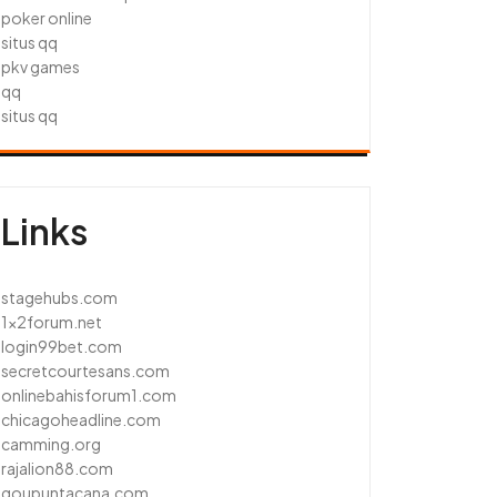
poker online
situs qq
pkv games
qq
situs qq
Links
stagehubs.com
1x2forum.net
login99bet.com
secretcourtesans.com
onlinebahisforum1.com
chicagoheadline.com
camming.org
rajalion88.com
goupuntacana.com