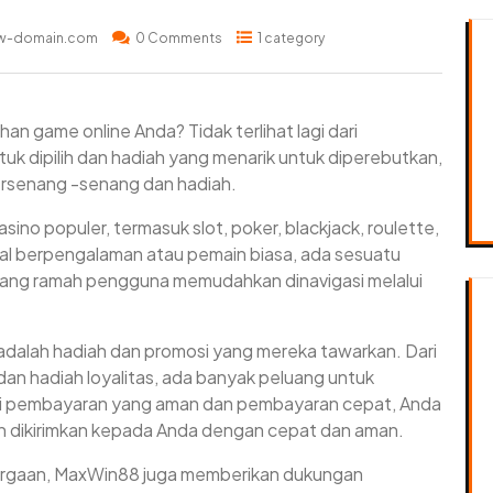
ew-domain.com
0 Comments
1 category
n game online Anda? Tidak terlihat lagi dari
 dipilih dan hadiah yang menarik untuk diperebutkan,
ersenang -senang dan hadiah.
o populer, termasuk slot, poker, blackjack, roulette,
nal berpengalaman atau pemain biasa, ada sesuatu
yang ramah pengguna memudahkan dinavigasi melalui
 adalah hadiah dan promosi yang mereka tawarkan. Dari
an hadiah loyalitas, ada banyak peluang untuk
si pembayaran yang aman dan pembayaran cepat, Anda
 dikirimkan kepada Anda dengan cepat dan aman.
hargaan, MaxWin88 juga memberikan dukungan