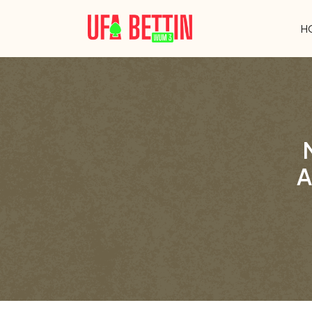
Skip
to
H
content