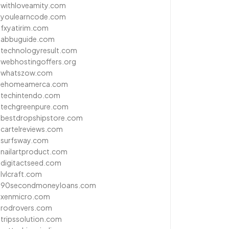
withloveamity.com
youlearncode.com
fxyatirim.com
abbuguide.com
technologyresult.com
webhostingoffers.org
whatszow.com
ehomeamerca.com
techintendo.com
techgreenpure.com
bestdropshipstore.com
cartelreviews.com
surfsway.com
nailartproduct.com
digitactseed.com
lvlcraft.com
90secondmoneyloans.com
xenmicro.com
rodrovers.com
tripssolution.com