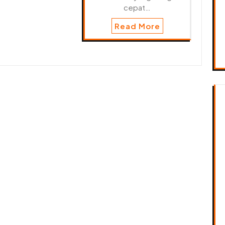
cepat…
Read More