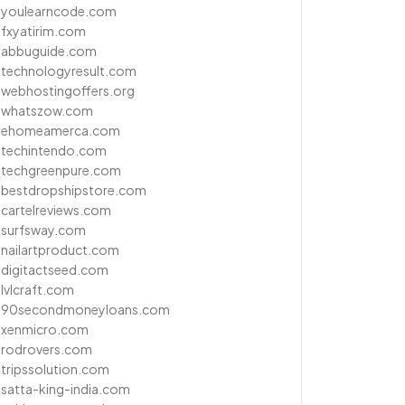
youlearncode.com
fxyatirim.com
abbuguide.com
technologyresult.com
webhostingoffers.org
whatszow.com
ehomeamerca.com
techintendo.com
techgreenpure.com
bestdropshipstore.com
cartelreviews.com
surfsway.com
nailartproduct.com
digitactseed.com
lvlcraft.com
90secondmoneyloans.com
xenmicro.com
rodrovers.com
tripssolution.com
satta-king-india.com