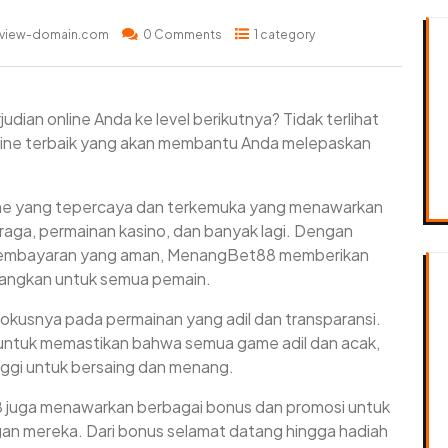
view-domain.com
0 Comments
1 category
an online Anda ke level berikutnya? Tidak terlihat
nline terbaik yang akan membantu Anda melepaskan
ine yang tepercaya dan terkemuka yang menawarkan
aga, permainan kasino, dan banyak lagi. Dengan
 pembayaran yang aman, MenangBet88 memberikan
angkan untuk semua pemain.
okusnya pada permainan yang adil dan transparansi.
 untuk memastikan bahwa semua game adil dan acak,
ggi untuk bersaing dan menang.
 juga menawarkan berbagai bonus dan promosi untuk
 mereka. Dari bonus selamat datang hingga hadiah