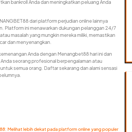
atkan bankroll Anda dan meningkatkan peluang Anda
ANGBET88 dari platform perjudian online lainnya
n. Platform ini menawarkan dukungan pelanggan 24/7
tau masalah yang mungkin mereka miliki, memastikan
car dan menyenangkan.
kemenangan Anda dengan Menangbet88 hari ini dan
ah Anda seorang profesional berpengalaman atau
untuk semua orang. Daftar sekarang dan alami sensasi
ebelumnya.
: Melihat lebih dekat pada platform online yang populer