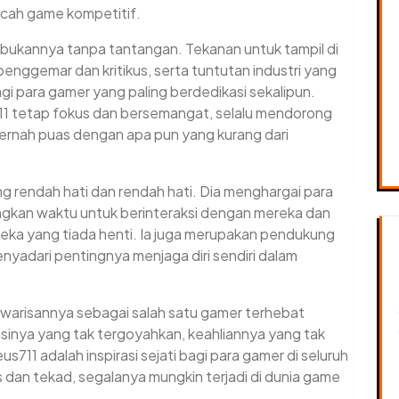
cah game kompetitif.
bukannya tanpa tantangan. Tekanan untuk tampil di
enggemar dan kritikus, serta tuntutan industri yang
i para gamer yang paling berdedikasi sekalipun.
711 tetap fokus dan bersemangat, selalu mendorong
 pernah puas dengan apa pun yang kurang dari
ang rendah hati dan rendah hati. Dia menghargai para
gkan waktu untuk berinteraksi dengan mereka dan
eka yang tiada henti. Ia juga merupakan pendukung
nyadari pentingnya menjaga diri sendiri dalam
 warisannya sebagai salah satu gamer terhebat
inya yang tak tergoyahkan, keahliannya yang tak
us711 adalah inspirasi sejati bagi para gamer di seluruh
 dan tekad, segalanya mungkin terjadi di dunia game