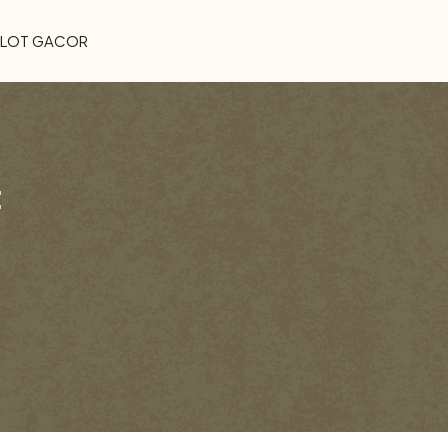
SLOT GACOR
: