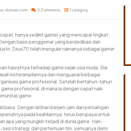
ew-domain.com
0 Comments
1 category
cepat, hanya sedikit gamer yang mencapai tingkat
 Dengan basis penggemar yang berdedikasi dan
ndustri, Zeus711 telah mengukir namanya sebagai gamer
ukan hasratnya terhadap game sejak usia muda. Dia
sah keterampilannya dan menguasai berbagai
organisasi game profesional. Setelah bertahun-tahun
m game profesional, di mana ia dengan cepat naik
komunitas game.
al biasa. Dengan latihan berjam-jam dan persaingan
sepenuhnya pada keahliannya, terus berupaya untuk
 apa yang mungkin terjadi di dunia game. Hari-
, sesi strategi, dan pertemuan tim, semuanya demi