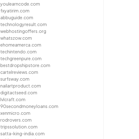
youlearncode.com
fxyatirim.com
abbuguide.com
technologyresult.com
webhostingoffers.org
whatszow.com
ehomeamerca.com
techintendo.com
techgreenpure.com
bestdropshipstore.com
cartelreviews.com
surfsway.com
nailartproduct.com
digitactseed.com
lvlcraft.com
90secondmoneyloans.com
xenmicro.com
rodrovers.com
tripssolution.com
satta-king-india.com