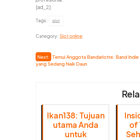
[ad_2]
Tags:
slot
Category:
Slot online
Post
Next:
Temui Anggota Bandarlotre: Band Indie
yang Sedang Naik Daun
navigation
Rela
Ikan138: Tujuan
Insi
utama Anda
of
untuk
Seh