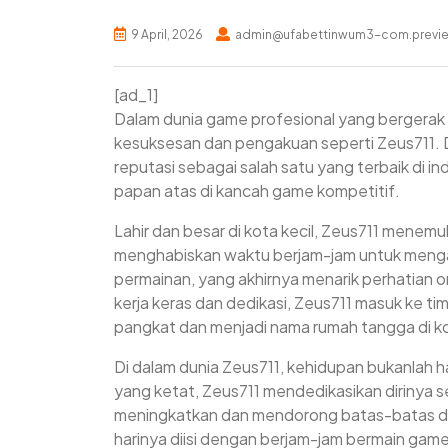
9 April, 2026
admin@ufabettinwum3-com.previ
[ad_1]
Dalam dunia game profesional yang bergerak 
kesuksesan dan pengakuan seperti Zeus711.
reputasi sebagai salah satu yang terbaik di i
papan atas di kancah game kompetitif.
Lahir dan besar di kota kecil, Zeus711 menem
menghabiskan waktu berjam-jam untuk menga
permainan, yang akhirnya menarik perhatian 
kerja keras dan dedikasi, Zeus711 masuk ke ti
pangkat dan menjadi nama rumah tangga di 
Di dalam dunia Zeus711, kehidupan bukanlah h
yang ketat, Zeus711 mendedikasikan dirinya 
meningkatkan dan mendorong batas-batas dari
harinya diisi dengan berjam-jam bermain game