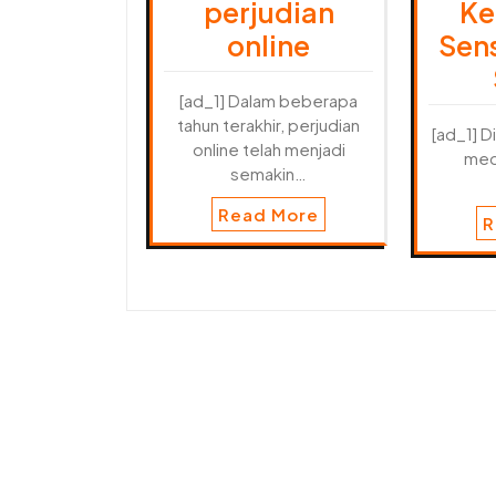
perjudian
Ke
online
Sen
[ad_1] Dalam beberapa
tahun terakhir, perjudian
[ad_1] Di
online telah menjadi
medi
semakin…
Read More
R