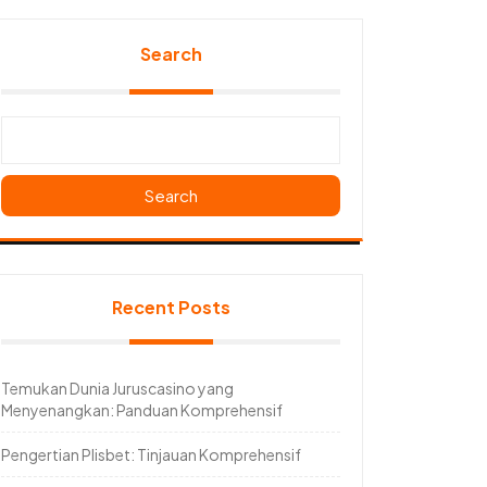
Search
Search
Recent Posts
Temukan Dunia Juruscasino yang
Menyenangkan: Panduan Komprehensif
Pengertian Plisbet: Tinjauan Komprehensif