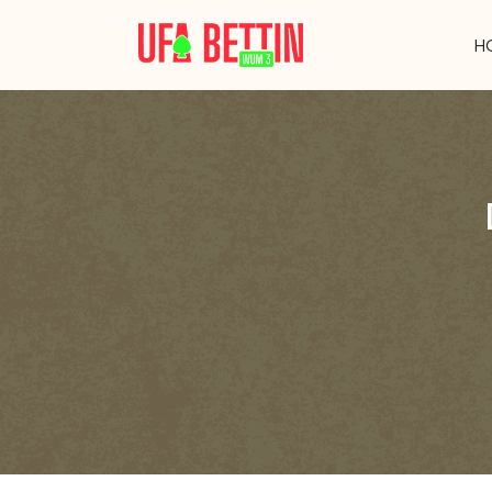
Skip
to
H
content