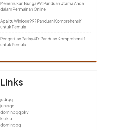
Menemukan Bunga99: Panduan Utama Anda
dalam Permainan Online
Apa itu Winlose99? Panduan Komprehensif
untuk Pemula
Pengertian Parlay4D: Panduan Komprehensif
untuk Pemula
Links
judi qq
jurusqq
dominoqq pkv
kiu kiu
dominoqq