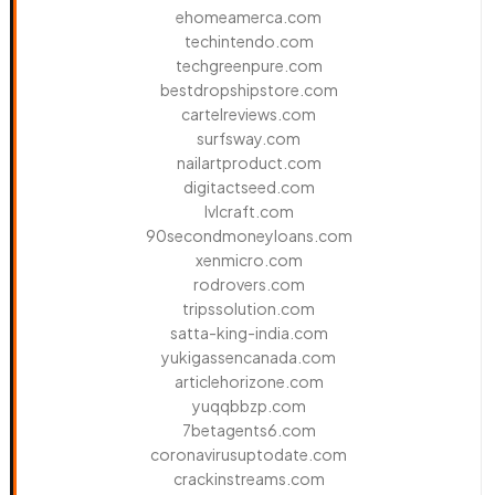
ehomeamerca.com
techintendo.com
techgreenpure.com
bestdropshipstore.com
cartelreviews.com
surfsway.com
nailartproduct.com
digitactseed.com
lvlcraft.com
90secondmoneyloans.com
xenmicro.com
rodrovers.com
tripssolution.com
satta-king-india.com
yukigassencanada.com
articlehorizone.com
yuqqbbzp.com
7betagents6.com
coronavirusuptodate.com
crackinstreams.com