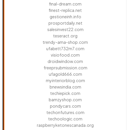
final-dream.com
finest-replica.net
gestioneinh.info
prosportdaily.net
salesinvest22.com
teseract.org
trendy-ama-shop.com
ufabett732m7.com
visiofood.com
droidwindow.com
freeprsubmission.com
ufagold666.com
myinteriorblog.com
bnewsindia.com
techiepick.com
bamzyshop.com
pondycars.com
techonfutures.com
techoologic.com
raspberryketonescanada.org