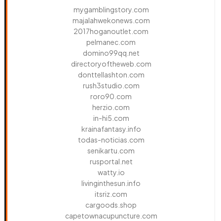
mygamblingstory.com
majalahwekonews.com
2017hoganoutlet.com
pelmanec.com
domino99qq.net
directoryoftheweb.com
donttellashton.com
rush3studio.com
roro90.com
herzio.com
in-hi5.com
krainafantasy.info
todas-noticias.com
senikartu.com
rusportal.net
watty.io
livinginthesun.info
itsriz.com
cargoods.shop
capetownacupuncture.com