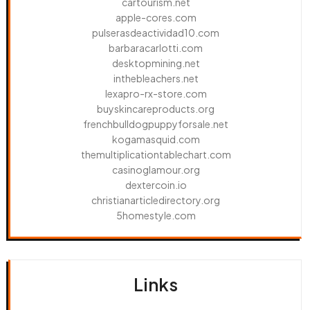
cartourism.net
apple-cores.com
pulserasdeactividad10.com
barbaracarlotti.com
desktopmining.net
inthebleachers.net
lexapro-rx-store.com
buyskincareproducts.org
frenchbulldogpuppyforsale.net
kogamasquid.com
themultiplicationtablechart.com
casinoglamour.org
dextercoin.io
christianarticledirectory.org
5homestyle.com
Links