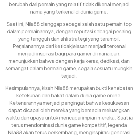
berubah dari pemain yang relatif tidak dikenal menjadi
nama yang terkenal di dunia game.
Saat ini, Nila88 dianggap sebagai salah satu pemain top
dalam permainannya, dengan reputasi sebagai pesaing
yang tangguh dan ahli strategi yang terampil.
Perjalanannya dari ketidakjelasan menjadi terkenal
menjadi inspirasi bagi para gamer di mana pun,
menunjukkan bahwa dengan kerja keras, dedikasi, dan
semangat dalam bermain game, segala sesuatu mungkin
terjadi.
Kesimpulannya, kisah Nila88 merupakan bukti kehebatan
ketekunan dan bakat dalam dunia game online.
Ketenarannya menjadi pengingat bahwa kesuksesan
dapat dicapai oleh mereka yang bersedia meluangkan
waktu dan upaya untuk mencapai impian mereka. Saat ia
terus mendominasi dunia game kompetitif, legenda
Nila88 akan terus berkembang, menginspirasi generasi