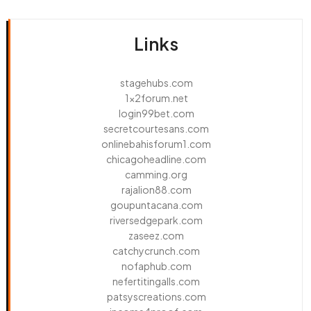
Links
stagehubs.com
1x2forum.net
login99bet.com
secretcourtesans.com
onlinebahisforum1.com
chicagoheadline.com
camming.org
rajalion88.com
goupuntacana.com
riversedgepark.com
zaseez.com
catchycrunch.com
nofaphub.com
nefertitingalls.com
patsyscreations.com