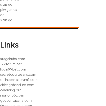
situs qq
pkv games
qq
situs qq
Links
stagehubs.com
1x2forum.net
login99bet.com
secretcourtesans.com
onlinebahisforum1.com
chicagoheadline.com
camming.org
rajalion88.com
goupuntacana.com
riversedgepark.com