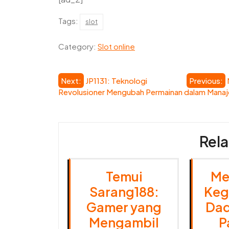
Tags:
slot
Category:
Slot online
Post
Next:
JP1131: Teknologi
Previous:
Revolusioner Mengubah Permainan dalam Mana
navigation
Rela
Temui
Me
Sarang188:
Keg
Gamer yang
Dad
Mengambil
P