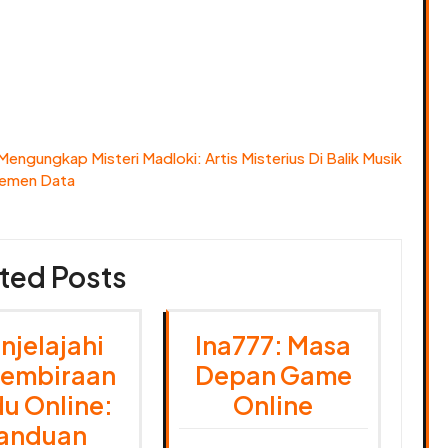
Mengungkap Misteri Madloki: Artis Misterius Di Balik Musik
jemen Data
ted Posts
njelajahi
Ina777: Masa
embiraan
Depan Game
u Online:
Online
anduan