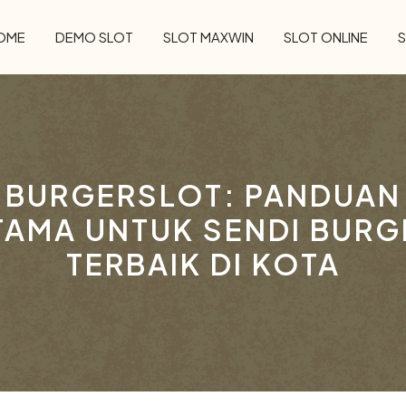
OME
DEMO SLOT
SLOT MAXWIN
SLOT ONLINE
BURGERSLOT: PANDUAN
TAMA UNTUK SENDI BURG
TERBAIK DI KOTA