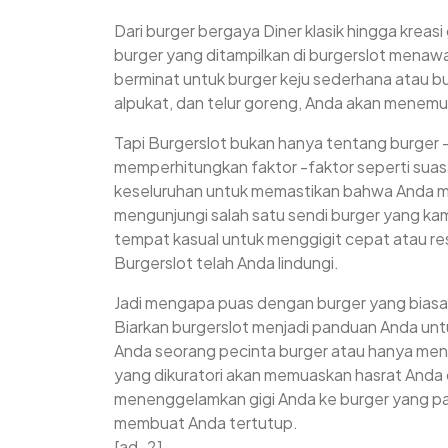
Dari burger bergaya Diner klasik hingga kreas
burger yang ditampilkan di burgerslot menawa
berminat untuk burger keju sederhana atau 
alpukat, dan telur goreng, Anda akan menemuk
Tapi Burgerslot bukan hanya tentang burger –
memperhitungkan faktor -faktor seperti sua
keseluruhan untuk memastikan bahwa Anda mem
mengunjungi salah satu sendi burger yang k
tempat kasual untuk menggigit cepat atau re
Burgerslot telah Anda lindungi.
Jadi mengapa puas dengan burger yang biasa 
Biarkan burgerslot menjadi panduan Anda un
Anda seorang pecinta burger atau hanya menc
yang dikuratori akan memuaskan hasrat Anda 
menenggelamkan gigi Anda ke burger yang pali
membuat Anda tertutup.
[ad_2]