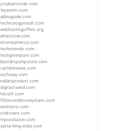
youlearncode.com
fxyatirim.com
abbuguide.com
technologyresult.com
webhostingoffers.org
whatszow.com
ehomeamerca.com
techintendo.com
techgreenpure.com
bestdropshipstore.com
cartelreviews.com
surfsway.com
nailartproduct.com
digitactseed.com
lvlcraft.com
90secondmoneyloans.com
xenmicro.com
rodrovers.com
tripssolution.com
satta-king-india.com