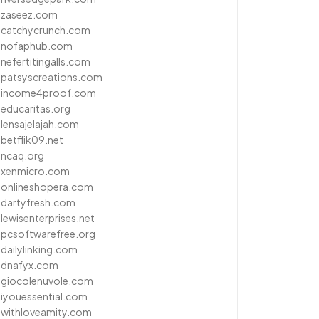
zaseez.com
catchycrunch.com
nofaphub.com
nefertitingalls.com
patsyscreations.com
income4proof.com
educaritas.org
lensajelajah.com
betflik09.net
ncaq.org
xenmicro.com
onlineshopera.com
dartyfresh.com
lewisenterprises.net
pcsoftwarefree.org
dailylinking.com
dnafyx.com
giocolenuvole.com
iyouessential.com
withloveamity.com