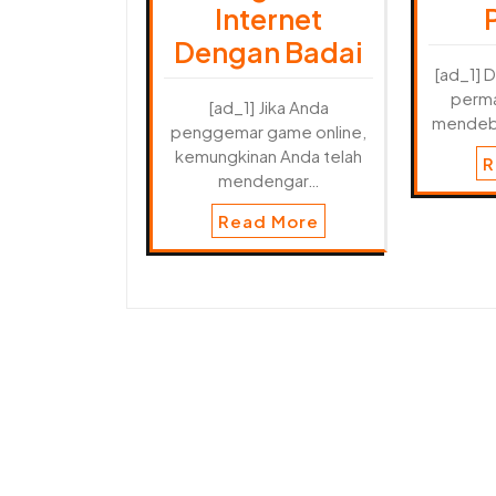
Internet
Dengan Badai
[ad_1] 
perma
[ad_1] Jika Anda
mendeba
penggemar game online,
kemungkinan Anda telah
R
mendengar…
Read More