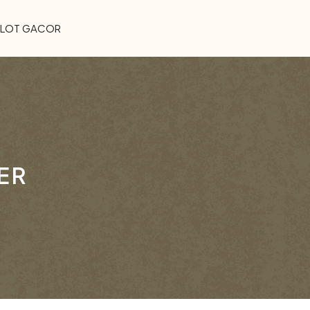
SLOT GACOR
ER