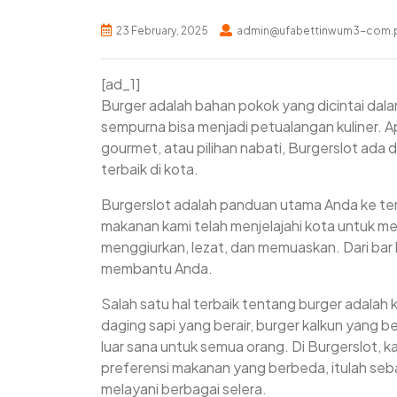
23 February, 2025
admin@ufabettinwum3-com.
[ad_1]
Burger adalah bahan pokok yang dicintai da
sempurna bisa menjadi petualangan kuliner. A
gourmet, atau pilihan nabati, Burgerslot ada
terbaik di kota.
Burgerslot adalah panduan utama Anda ke te
makanan kami telah menjelajahi kota untuk 
menggiurkan, lezat, dan memuaskan. Dari bar 
membantu Anda.
Salah satu hal terbaik tentang burger adala
daging sapi yang berair, burger kalkun yang b
luar sana untuk semua orang. Di Burgerslot, 
preferensi makanan yang berbeda, itulah seb
melayani berbagai selera.