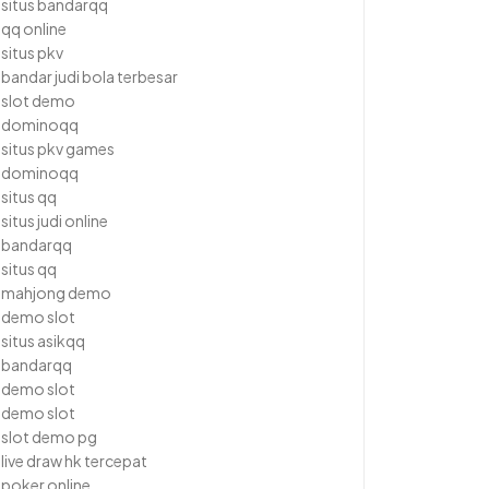
situs bandarqq
qq online
situs pkv
bandar judi bola terbesar
slot demo
dominoqq
situs pkv games
dominoqq
situs qq
situs judi online
bandarqq
situs qq
mahjong demo
demo slot
situs asikqq
bandarqq
demo slot
demo slot
slot demo pg
live draw hk tercepat
poker online