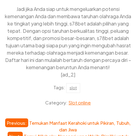
Jadi jika Anda siap untuk mengeluarkan potensi
kemenangan Anda dan membawa taruhan olahraga Anda
ke tingkat yang lebih tinggi, s78bet adalah pilihan yang
tepat. Dengan opsi taruhan berkualitas tinggi, peluang
kompetitif, dan promosi besar-besaran, s78bet adalah
tujuan utama bagi siapa pun yang ingin mengubah hasrat
mereka terhadap olahraga menjadi kemenangan besar.
Daftar hari ini dan mulailah bertaruh dengan percaya diri –
kemenangan beruntun Anda menanti!
[ad_2]
Tags:
slot
Category:
Slot online
Post
Previous:
Temukan Manfaat Kerahoki untuk Pikiran, Tubuh,
dan Jiwa
navigation