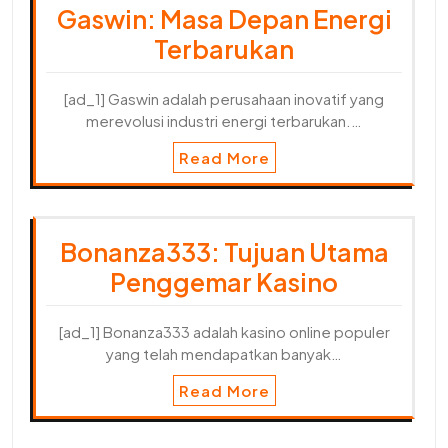
Gaswin: Masa Depan Energi
Terbarukan
[ad_1] Gaswin adalah perusahaan inovatif yang
merevolusi industri energi terbarukan.…
Read More
Bonanza333: Tujuan Utama
Penggemar Kasino
[ad_1] Bonanza333 adalah kasino online populer
yang telah mendapatkan banyak…
Read More