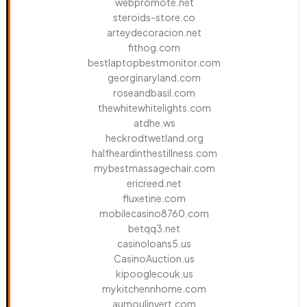
webpromote.net
steroids-store.co
arteydecoracion.net
fithog.com
bestlaptopbestmonitor.com
georginaryland.com
roseandbasil.com
thewhitewhitelights.com
atdhe.ws
heckrodtwetland.org
halfheardinthestillness.com
mybestmassagechair.com
ericreed.net
fluxetine.com
mobilecasino8760.com
betqq3.net
casinoloans5.us
CasinoAuction.us
kipooglecouk.us
mykitchennhome.com
aumoulinvert.com