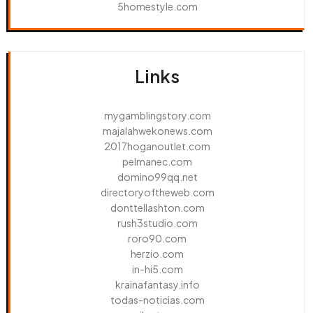
5homestyle.com
Links
mygamblingstory.com
majalahwekonews.com
2017hoganoutlet.com
pelmanec.com
domino99qq.net
directoryoftheweb.com
donttellashton.com
rush3studio.com
roro90.com
herzio.com
in-hi5.com
krainafantasy.info
todas-noticias.com