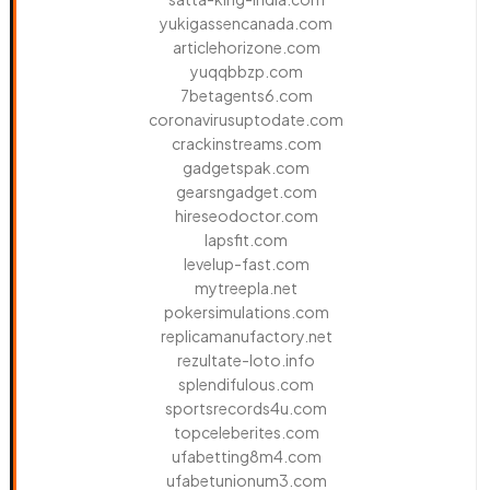
yukigassencanada.com
articlehorizone.com
yuqqbbzp.com
7betagents6.com
coronavirusuptodate.com
crackinstreams.com
gadgetspak.com
gearsngadget.com
hireseodoctor.com
lapsfit.com
levelup-fast.com
mytreepla.net
pokersimulations.com
replicamanufactory.net
rezultate-loto.info
splendifulous.com
sportsrecords4u.com
topceleberites.com
ufabetting8m4.com
ufabetunionum3.com