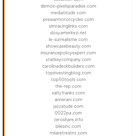
demos-pixelsparadise.com
mediatitude.com
prewarmotorcycles.com
simracinglinks.com
dosyamerkezi.net
le-surrealisme.com
showcasebeauty.com
insurancepolicyexpert.com
statkeycompany.com
carolinadeckbuilders.com
topinvestingblog.com
top50tools.com
the-rep.com
saltyfranks.com
annerani.com
jazzatude.com
0022pa.com
zeroshare.info
bilesinc.com
milaretreatnz.com