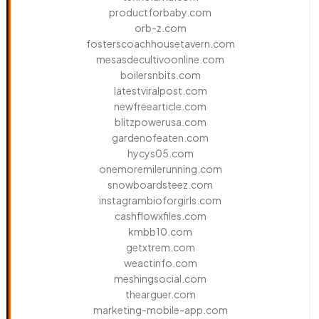
productforbaby.com
orb-z.com
fosterscoachhousetavern.com
mesasdecultivoonline.com
boilersnbits.com
latestviralpost.com
newfreearticle.com
blitzpowerusa.com
gardenofeaten.com
hycys05.com
onemoremilerunning.com
snowboardsteez.com
instagrambioforgirls.com
cashflowxfiles.com
kmbb10.com
getxtrem.com
weactinfo.com
meshingsocial.com
thearguer.com
marketing-mobile-app.com