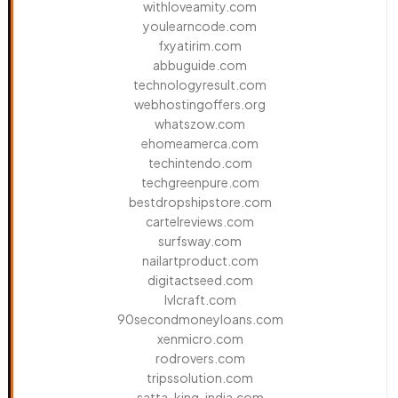
withloveamity.com
youlearncode.com
fxyatirim.com
abbuguide.com
technologyresult.com
webhostingoffers.org
whatszow.com
ehomeamerca.com
techintendo.com
techgreenpure.com
bestdropshipstore.com
cartelreviews.com
surfsway.com
nailartproduct.com
digitactseed.com
lvlcraft.com
90secondmoneyloans.com
xenmicro.com
rodrovers.com
tripssolution.com
satta-king-india.com